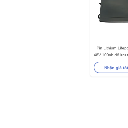
Pin Lithium Lifep
48V 100ah để lưu 
mặt trời t
Nhận giá tố