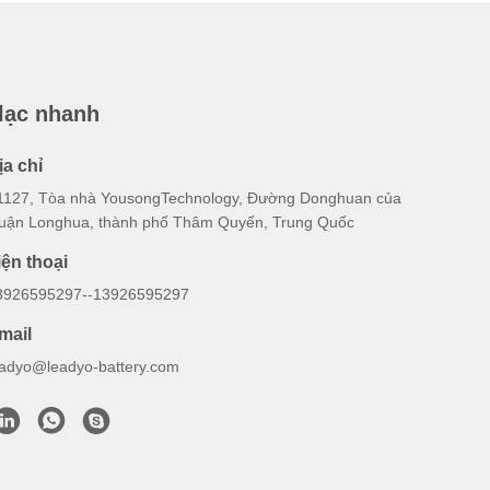
 lạc nhanh
ịa chỉ
1127, Tòa nhà YousongTechnology, Đường Donghuan của
uận Longhua, thành phố Thâm Quyến, Trung Quốc
iện thoại
3926595297--13926595297
mail
eadyo@leadyo-battery.com