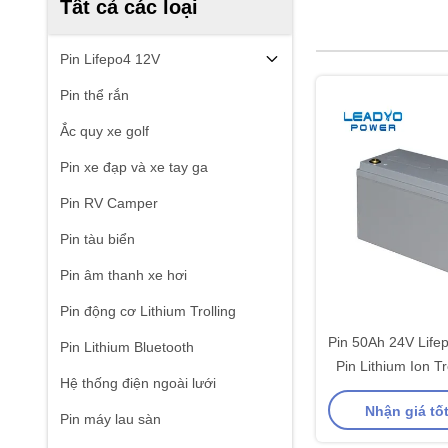
Tất cả các loại
Pin Lifepo4 12V
Pin thể rắn
Ắc quy xe golf
Pin xe đạp và xe tay ga
Pin RV Camper
Pin tàu biển
Pin âm thanh xe hơi
Pin động cơ Lithium Trolling
Pin 50Ah 24V Life
Pin Lithium Bluetooth
Pin Lithium Ion T
Hệ thống điện ngoài lưới
Lbs
Nhận giá tố
Pin máy lau sàn