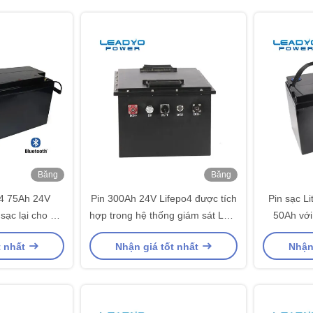
Băng
Băng
hình
hình
O4 75Ah 24V
Pin 300Ah 24V Lifepo4 được tích
Pin sạc L
 sạc lại cho hệ
hợp trong hệ thống giám sát LCD
50Ah với
ượng mặt trời
cho ứng dụng năng lượng mặt
t nhất
Nhận giá tốt nhất
Nhận
trời