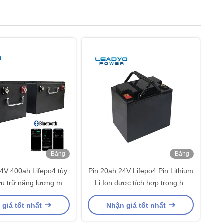
V
Băng
Băng
hình
hình
4V 400ah Lifepo4 tùy
Pin 20ah 24V Lifepo4 Pin Lithium
ưu trữ năng lượng mặt
Li Ion được tích hợp trong hệ
 5000 lần chu kỳ
thống quản lý pin
 giá tốt nhất
Nhận giá tốt nhất