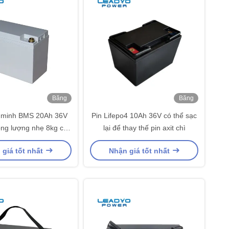
Băng
Băng
hình
hình
g minh BMS 20Ah 36V
Pin Lifepo4 10Ah 36V có thể sạc
ọng lượng nhẹ 8kg cho
lại để thay thế pin axit chì
hiết bị điện tử
 giá tốt nhất
Nhận giá tốt nhất