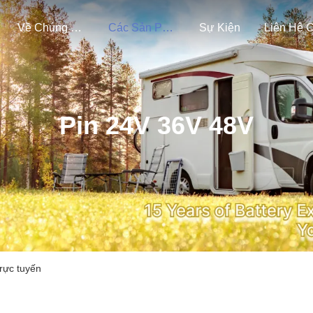
Về Chúng Tôi
Các Sản Phẩm
Sự Kiện
Pin 24V 36V 48V
rực tuyến