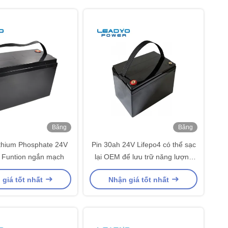
Băng
Băng
hình
hình
ithium Phosphate 24V
Pin 30ah 24V Lifepo4 có thể sạc
 Funtion ngắn mạch
lại OEM để lưu trữ năng lượng
gió mặt trời
 giá tốt nhất
Nhận giá tốt nhất