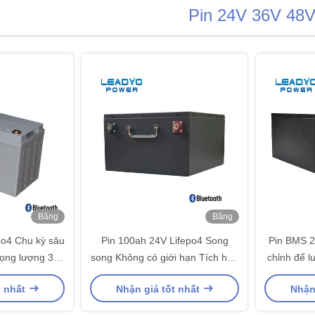
Pin 24V 36V 48
Băng
Băng
hình
hình
po4 Chu kỳ sâu
Pin 100ah 24V Lifepo4 Song
Pin BMS 2
rọng lượng 31
song Không có giới hạn Tích hợp
chỉnh để l
tản nhiệt cho RV
trời
t nhất
Nhận giá tốt nhất
Nhận