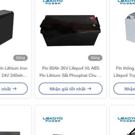
Băng
Băng
hình
hình
n Lithium Iron
Pin 80Ah 36V Lifepo4 Vỏ ABS
Pin thôn
h 24V 240wh
Pin Lithium Sắt Phosphat Chu kỳ
Lifepo4 Tr
S 2,5kg
sâu
t
t nhất
Nhận giá tốt nhất
Nhận