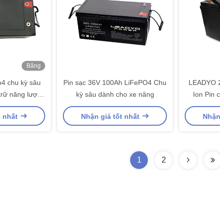
Băng
hình
o4 chu kỳ sâu
Pin sạc 36V 100Ah LiFePO4 Chu
LEADYO 2
trữ năng lượng
kỳ sâu dành cho xe nâng
Ion Pin 
ại nhà
l
t nhất
Nhận giá tốt nhất
Nhận
1
2