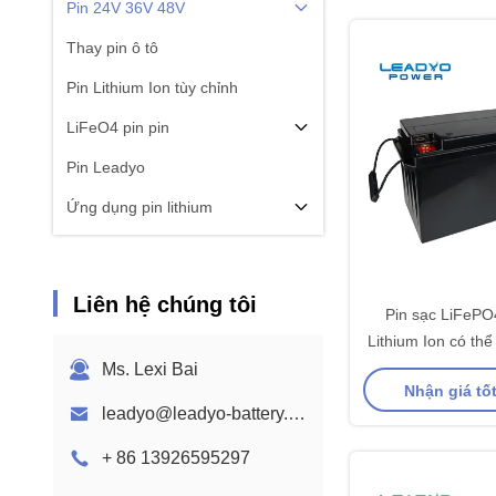
Pin 24V 36V 48V
Thay pin ô tô
Pin Lithium Ion tùy chỉnh
LiFeO4 pin pin
Pin Leadyo
Ứng dụng pin lithium
Liên hệ chúng tôi
Pin sạc LiFeP
Lithium Ion có thể
thống pin năng l
Ms. Lexi Bai
Nhận giá tố
leadyo@leadyo-battery.com
+ 86 13926595297