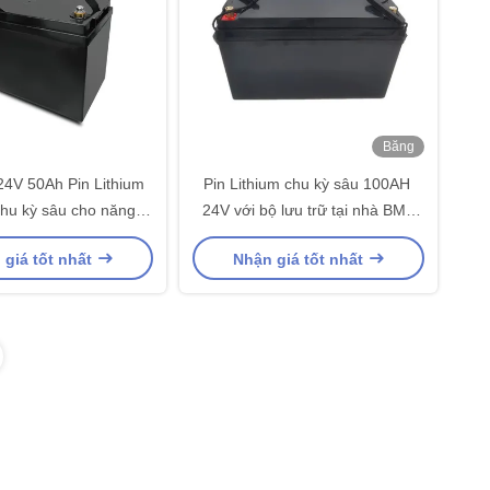
Băng
hình
4V 50Ah Pin Lithium
Pin Lithium chu kỳ sâu 100AH ​​
chu kỳ sâu cho năng
24V với bộ lưu trữ tại nhà BMS
ượng mặt trời
LiFePO4
 giá tốt nhất
Nhận giá tốt nhất